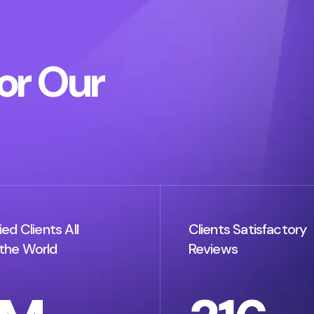
o
r
O
u
r
ied Clients All
Clients Satisfactory
the World
Reviews