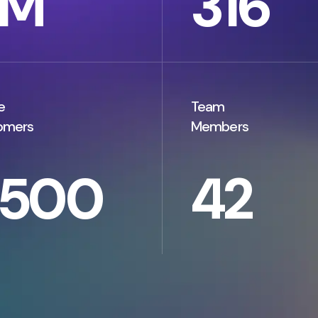
M
316
e
Team
omers
Members
500
42