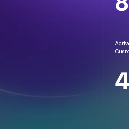
8
Activ
Cust
4