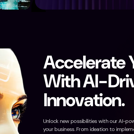
A
c
c
e
l
e
r
a
t
e
W
i
t
h
A
I
-
D
r
i
I
n
n
o
v
a
t
i
o
n
.
Unlock new possibilities with our AI-po
your business. From ideation to implemen