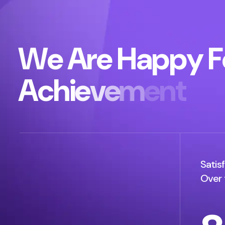
W
e
A
r
e
H
a
p
p
y
F
A
c
h
i
e
v
e
m
e
n
t
Satisf
Over 