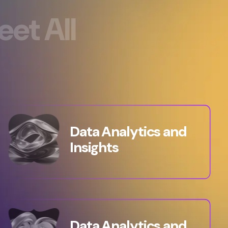
e
e
t
A
l
l
Data Analytics and
Insights
Data Analytics and