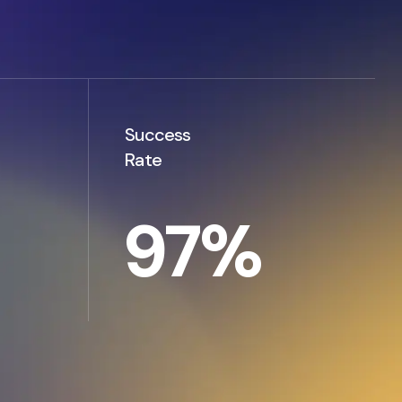
Success
Rate
97
%