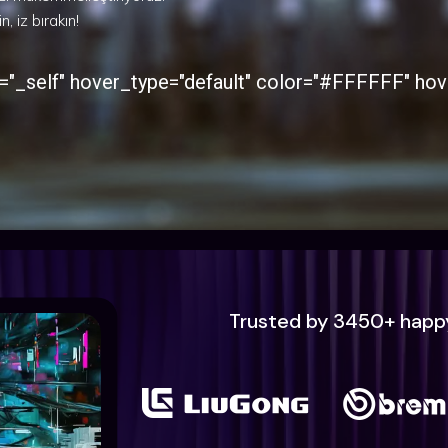
o ile etkinlik düzenlemenin gücünü
self" hover_type="default" color="#FFFFFF" hove
Trusted by 3450+ happ