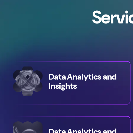
S
e
r
v
i
Data Analytics and
Insights
Data Analytics and