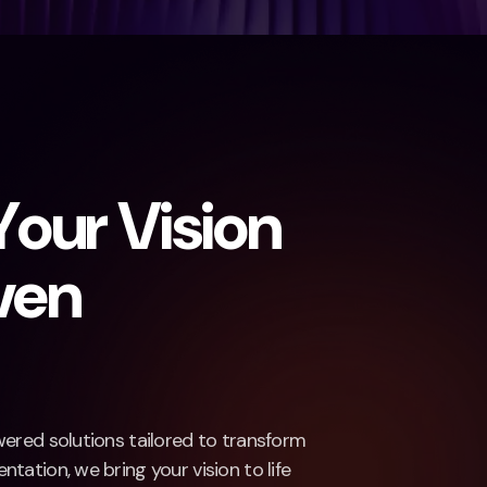
Y
o
u
r
V
i
s
i
o
n
v
e
n
wered solutions tailored to transform
tation, we bring your vision to life