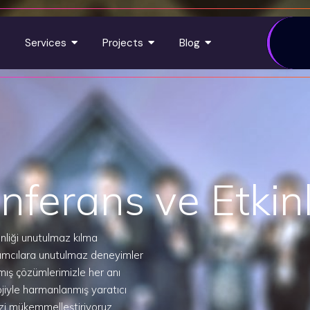
Services
Projects
Blog
zarlamasında Ön
yim
e ulaştırmanız için güçlü bir
atmak, izleyicileri çekmek ve
le birlikte çalışın. Sosyal
jilerine kadar uzanan geniş