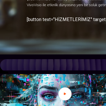
yelpazemizle etkinliklerinizi öne çıkarın. VivoVisi
keşfedin!
[button text="PAZARLAMA" target="_