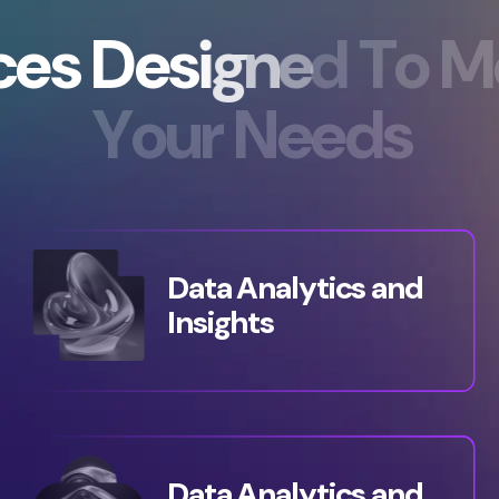
c
e
s
D
e
s
i
g
n
e
d
T
o
M
Y
o
u
r
N
e
e
d
s
Data Analytics and
Insights
Data Analytics and