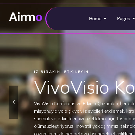
Home
Pages
ETKINLIKLERINIZI PARLATIN!
Etkinlik Pa
Çıkan Dene
VivoVisio olarak, etkinliklerinizi daha geniş kitleler
pazarlama desteği sunuyoruz. Etkinliklerinizi parl
unutulmaz anılar yaratmak için profesyonel ekibimiz
medya kampanyalarından dijital pazarlama strate